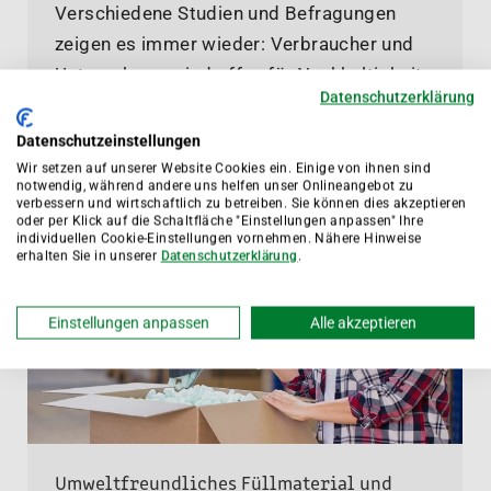
Verschiedene Studien und Befragungen
zeigen es immer wieder: Verbraucher und
Unternehmen sind offen für Nachhaltigkeit
Datenschutzerklärung
und zu nachhaltigem Handeln bereit.
Allerdings sind sie es in der Praxis dann gar
Datenschutzeinstellungen
nicht oder zumindest…
Wir setzen auf unserer Website Cookies ein. Einige von ihnen sind
notwendig, während andere uns helfen unser Onlineangebot zu
verbessern und wirtschaftlich zu betreiben. Sie können dies akzeptieren
oder per Klick auf die Schaltfläche "Einstellungen anpassen" Ihre
individuellen Cookie-Einstellungen vornehmen. Nähere Hinweise
erhalten Sie in unserer
Datenschutzerklärung
.
Einstellungen anpassen
Alle akzeptieren
Umweltfreundliches Füllmaterial und