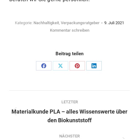
Kategorie:
Nachhaltigkeit
,
Verpackungsratgeber
9. Juli 2021
Kommentar schreiben
Beitrag teilen
Share
Share
Share
Share
on
on
on
on
Facebook
X
Pinterest
LinkedIn
Post
LETZTER
navigation
Materialkunde PLA – alles Wissenswerte über
Previous
den Biokunststoff
post:
NÄCHSTER