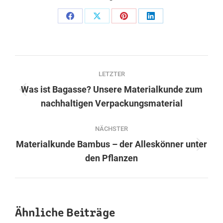
Share
Share
Share
Share
on
on
on
on
Facebook
X
Pinterest
LinkedIn
Post
LETZTER
navigation
Was ist Bagasse? Unsere Materialkunde zum
Previous
nachhaltigen Verpackungsmaterial
post:
NÄCHSTER
Materialkunde Bambus – der Alleskönner unter
Next
den Pflanzen
post:
Ähnliche Beiträge