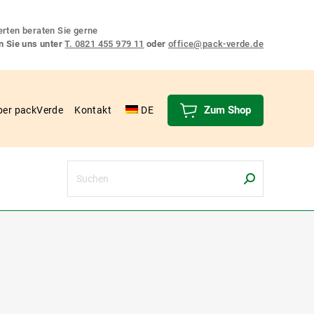
rten beraten Sie gerne
n Sie uns unter
T. 0821 455 979 11
oder
office@pack-verde.de
Zum Shop
ber packVerde
Kontakt
DE
Search: