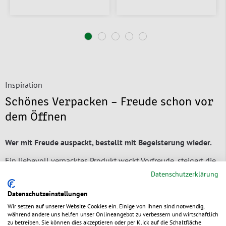
Inspiration
Schönes Verpacken – Freude schon vor
dem Öffnen
Wer mit Freude auspackt, bestellt mit Begeisterung wieder.
Ein liebevoll verpacktes Produkt weckt Vorfreude, steigert die
Wertschätzung und sorgt für ein
unvergessliches Unboxing-
Datenschutzerklärung
Erlebnis
.
Hochwertige Verpackungen zeigen Ihren Kunden,
dass jedes Detail zählt – vom Design bis zum letzten
Datenschutzeinstellungen
Handgriff.
Wir setzen auf unserer Website Cookies ein. Einige von ihnen sind notwendig,
während andere uns helfen unser Onlineangebot zu verbessern und wirtschaftlich
Ob elegante Geschenkbox, nachhaltiges Kraftpapier oder
zu betreiben. Sie können dies akzeptieren oder per Klick auf die Schaltfläche