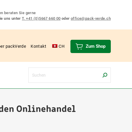
n beraten Sie gerne
ie uns unter
T. +41 (0)5667 660 00
oder
office@pack-verde.ch
Zum Shop
er packVerde
Kontakt
CH
Search:
den Onlinehandel