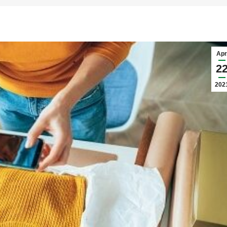
Apr
2
202