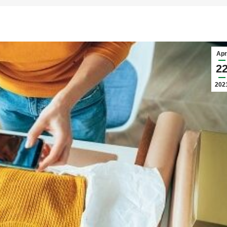
Apr
2
202