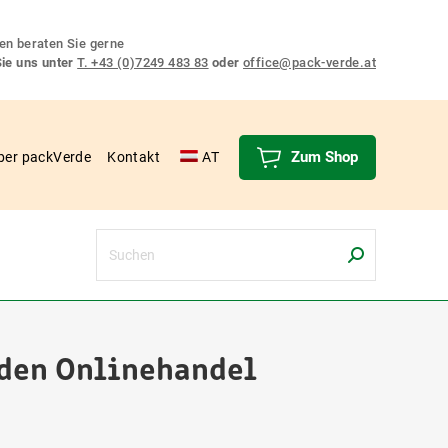
en beraten Sie gerne
Sie uns unter
T. +43 (0)7249 483 83
oder
office@pack-verde.at
Zum Shop
ber packVerde
Kontakt
AT
Search:
den Onlinehandel