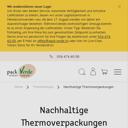
Wir modernisieren unser Lager
x
Um Ihnen den besten Service, maximale Verfügbarkeit und schnelle
Lieferzeiten zu bieten, bauen wir unser Logistikzentrum in
Meisterschwanden neu. Ab dem 17. August werden wir daher ein
Ausweichlager beziehen. Während dieses zweiwöchigen Umzugs kommt
es zu einer Anpassung der Lieferzeiten. Unser Tipp: Bestellen Sie
frühzeitig, um Ihre Ware bis zum gewünschten Zeitpunkt zu erhalten.
Gerne sind wir persönlich für Ihre Fragen da, telefonisch unter
056 676
60 00
, per E-Mail an
office@pack-verde.ch
oder hier im Live-Chat.
Vielen Dank für Ihr Verständnis!
056 676 60 00
Navigation umschal
Suche
Home
Themenshops
Nachhaltige Thermoverpackungen
Nachhaltige
Thermoverpackungen