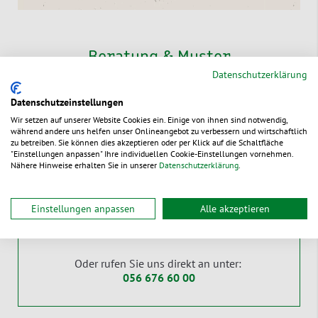
Beratung & Muster
Datenschutzerklärung
Neben der Transportdauer, der Temperatur Ihrer Ware
sowie der Umwelt spielt eine Vielzahl weiterer
Datenschutzeinstellungen
Faktoren eine wichtige Rolle bei der Auswahl der
Wir setzen auf unserer Website Cookies ein. Einige von ihnen sind notwendig,
passenden Thermoverpackung.
während andere uns helfen unser Onlineangebot zu verbessern und wirtschaftlich
zu betreiben. Sie können dies akzeptieren oder per Klick auf die Schaltfläche
"Einstellungen anpassen" Ihre individuellen Cookie-Einstellungen vornehmen.
Wir sind Spezialist für nachhaltige Verpackungen und
Nähere Hinweise erhalten Sie in unserer
Datenschutzerklärung
.
beraten Sie gerne persönlich, um die für Sie ideale
Thermoverpackung zu finden.
Einstellungen anpassen
Alle akzeptieren
Jetzt Kontakt aufnehmen
Oder rufen Sie uns direkt an unter:
056 676 60 00