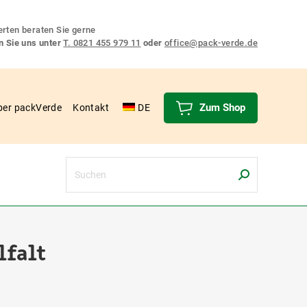
rten beraten Sie gerne
n Sie uns unter
T. 0821 455 979 11
oder
office@pack-verde.de
Zum Shop
ber packVerde
Kontakt
DE
Search:
lfalt