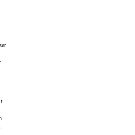
ser
r
lt
n
.