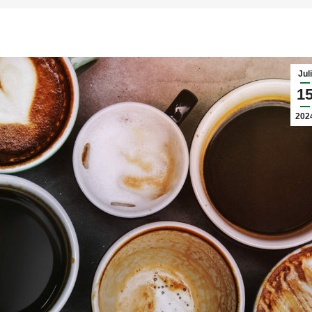
Juli
1
202