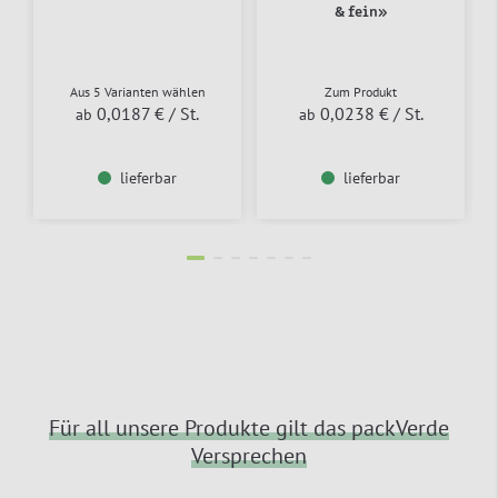
& fein»
Aus 5 Varianten wählen
Zum Produkt
0,0187 €
/ St.
0,0238 €
/ St.
ab
ab
lieferbar
lieferbar
Für all unsere Produkte gilt das packVerde
Versprechen