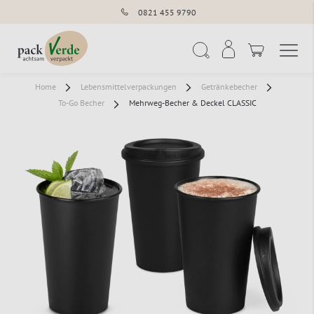
0821 455 9790
Navigation umschal
Suche
Home
Lebensmittelverpackungen
Getränkebecher
To-Go Becher
Mehrweg-Becher & Deckel CLASSIC