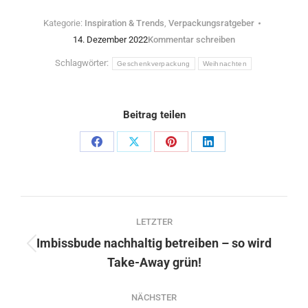
Kategorie:
Inspiration & Trends
,
Verpackungsratgeber
14. Dezember 2022
Kommentar schreiben
Schlagwörter:
Geschenkverpackung
Weihnachten
Beitrag teilen
Teilen
Teilen
Teilen
Teilen
Schaltflächen
Schaltflächen
Schaltflächen
Schaltflächen
Kommentarnavigation
LETZTER
Imbissbude nachhaltig betreiben – so wird
Vorheriger
Take-Away grün!
Beitrag:
NÄCHSTER