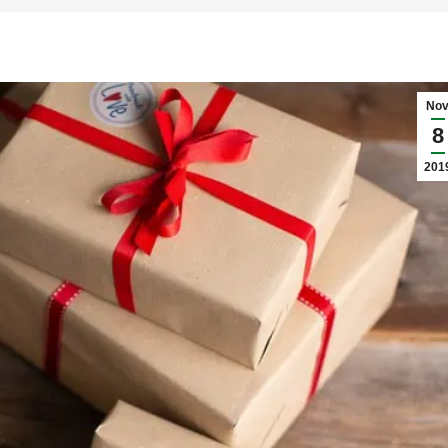
Nov
8
201