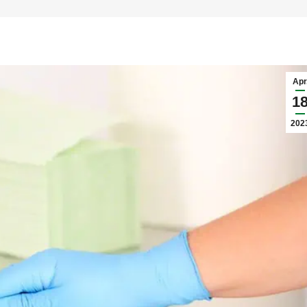
Apr
1
202