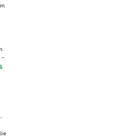
em
n.
 –
b
,
Sie