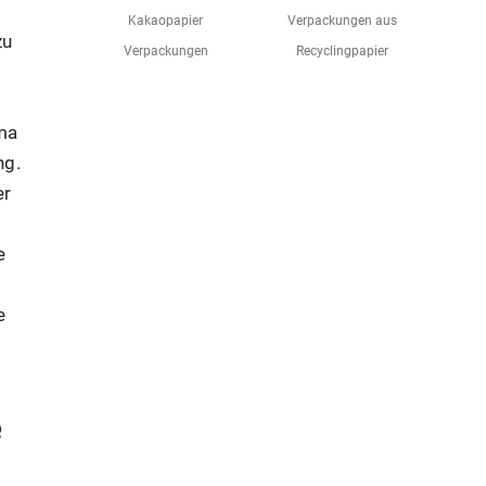
Kakaopapier
Verpackungen aus
zu
Verpackungen
Recyclingpapier
ema
ng.
er
e
e
e