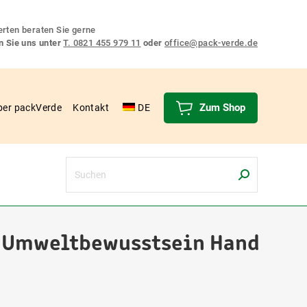
rten beraten Sie gerne
n Sie uns unter
T. 0821 455 979 11
oder
office@pack-verde.de
Zum Shop
ber packVerde
Kontakt
DE
Search:
d Umweltbewusstsein Hand