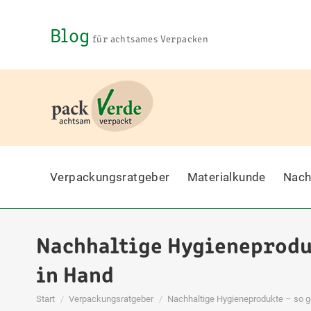
Blog
für achtsames Verpacken
Verpackungsratgeber
Materialkunde
Nach
Nachhaltige Hygieneprodu
in Hand
Sie befinden sich hier:
Start
Verpackungsratgeber
Nachhaltige Hygieneprodukte – so 