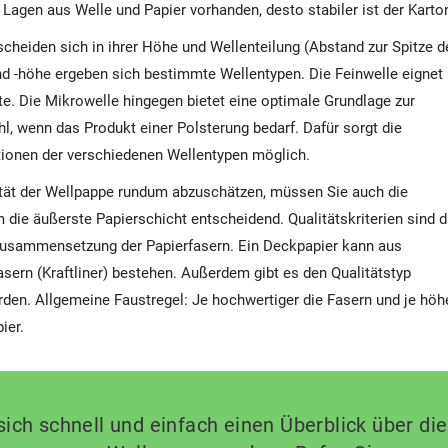
r Lagen aus Welle und Papier vorhanden, desto stabiler ist der Karto
cheiden sich in ihrer Höhe und Wellenteilung (Abstand zur Spitze d
d -höhe ergeben sich bestimmte Wellentypen. Die Feinwelle eignet
te. Die Mikrowelle hingegen bietet eine optimale Grundlage zur
hl, wenn das Produkt einer Polsterung bedarf. Dafür sorgt die
ionen der verschiedenen Wellentypen möglich.
tät der Wellpappe rundum abzuschätzen, müssen Sie auch die
m die äußerste Papierschicht entscheidend. Qualitätskriterien sind 
Zusammensetzung der Papierfasern. Ein Deckpapier kann aus
asern (Kraftliner) bestehen. Außerdem gibt es den Qualitätstyp
erden. Allgemeine Faustregel: Je hochwertiger die Fasern und je höh
ier.
ch schnell und einfach einen Überblick über die