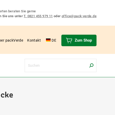
rten beraten Sie gerne
n Sie uns unter
T. 0821 455 979 11
oder
office@pack-verde.de
Zum Shop
ber packVerde
Kontakt
DE
Search:
ecke