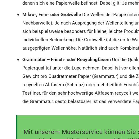
denen sich eine Papierwelle befindet. Dabei gilt: Je meh
Mikro-, Fein- oder Grobwelle
Die Wellen der Pappe unters
Nachbarwelle). Je nach Ausprägung der Wellenteilung un
sich beispielsweise besonders für kleine, leichte Produk
individuellen Bedruckung. Die Grobwelle ist die erste Wa
ausgeprägten Wellenhöhe. Natürlich sind auch Kombinat
Grammatur – Frisch- oder Recyclingfasern
Um die Quali
Papierqualität unter die Lupe nehmen. Dabei ist vor alle
Gewicht pro Quadratmeter Papier (Grammatur) und die 
recycelten Altfasern (Schrenz) oder mehrheitlich Frischf
Testliner, für den sehr hochwertige Altfasern recycelt w
die Grammatur, desto belastbarer ist das verwendete Pap
Mit unserem Musterservice können Sie si