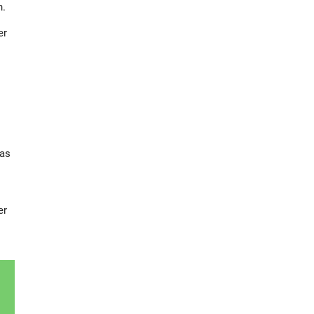
n.
er
das
er