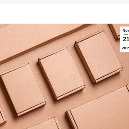
Nov
2
201