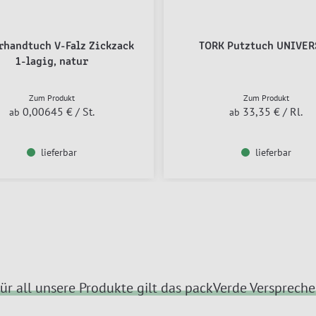
rhandtuch V-Falz Zickzack
TORK Putztuch UNIVER
1-lagig, natur
Zum Produkt
Zum Produkt
0,00645 €
/ St.
33,35 €
/ Rl.
ab
ab
lieferbar
lieferbar
ür all unsere Produkte gilt das packVerde Versprech