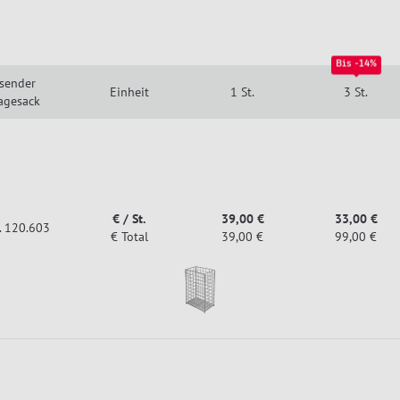
Bis -14%
sender
Einheit
1 St.
3 St.
agesack
€ / St.
39,00 €
33,00 €
r. 120.603
€ Total
39,00 €
99,00 €