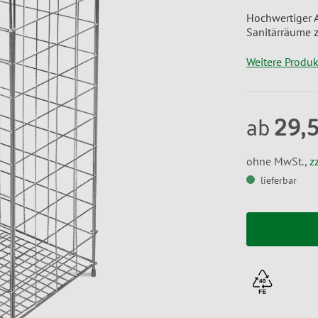
Hochwertiger A
Sanitärräume 
Weitere Produ
29,
ab
ohne MwSt.,
z
lieferbar