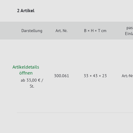
2 Artikel
pas
Darstellung
Art. Nr.
B × H × T cm
Einl
Artikeldetails
öffnen
300.061
33 × 43 × 23
Art.-N
ab 33,00 €
/
St.