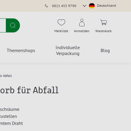
Store
Deutschland
0821 455 9790
auswählen
Suche
Merkliste
Anmelden
Warenkorb
Individuelle
Themenshops
Blog
Verpackung
ür Abfall
orb für Abfall
aschräume
zustellen
omtem Draht