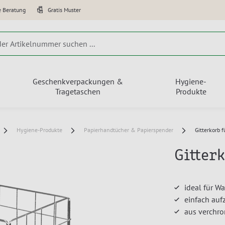
e Beratung
Gratis Muster
Geschenkverpackungen &
Hygiene-
Tragetaschen
Produkte
Hygiene-Produkte
Papierhandtücher & Papierspender
Gitterkorb f
Gitterk
ideal für W
einfach auf
aus verchr