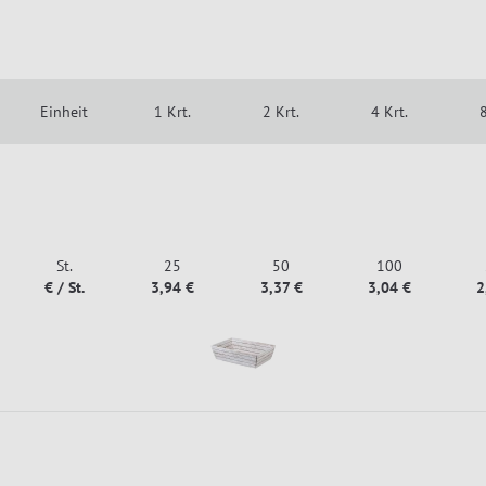
Einheit
1 Krt.
2 Krt.
4 Krt.
8
St.
25
50
100
€ / St.
3,94 €
3,37 €
3,04 €
2