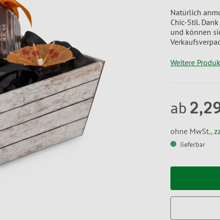
Natürlich anm
Chic-Stil. Dan
und können si
Verkaufsverpa
Weitere Produ
2,2
ab
ohne MwSt.,
z
lieferbar