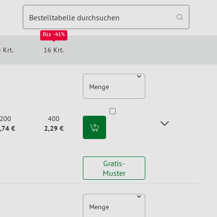
Bestelltabelle durchsuchen
Bis -41%
 Krt.
16 Krt.
Menge
200
400
,74 €
2,29 €
Gratis-
Muster
Menge