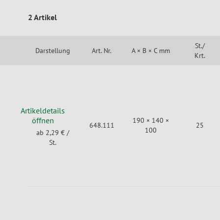
2 Artikel
St./
Darstellung
Art. Nr.
A × B × C mm
Krt.
Artikeldetails
öffnen
190 × 140 ×
648.111
25
100
ab 2,29 €
/
St.