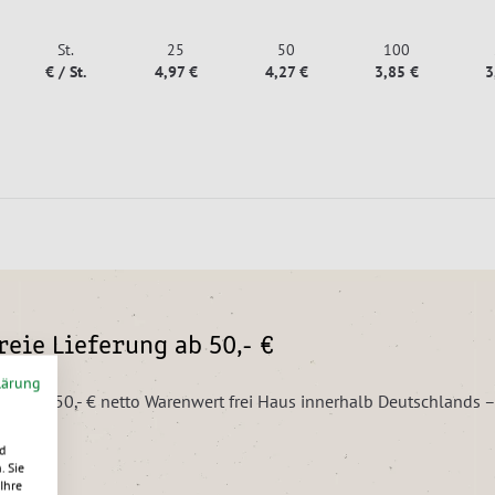
St.
25
50
100
€ / St.
4,97 €
4,27 €
3,85 €
3
eie Lieferung ab 50,- €
lärung
ungen ab 50,- € netto Warenwert frei Haus innerhalb Deutschlands 
d
. Sie
Ihre