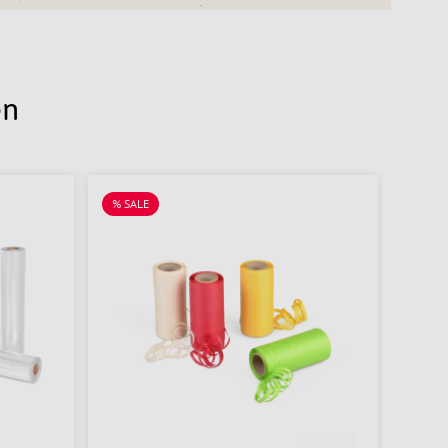
en
% SALE