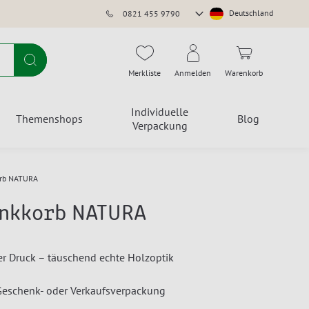
Store
Deutschland
0821 455 9790
auswählen
Suche
Merkliste
Anmelden
Warenkorb
Individuelle
Themenshops
Blog
Verpackung
rb NATURA
nkkorb NATURA
r Druck – täuschend echte Holzoptik
 Geschenk- oder Verkaufsverpackung