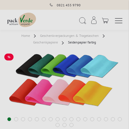
0821 455 9790
Navigation umschal
Suche
Home
Geschenkverpackungen & Tragetaschen
Geschenkpapiere
Seidenpapier farbig
%
SALE