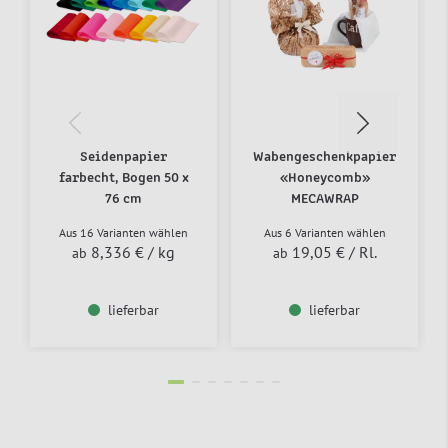
Seidenpapier
Wabengeschenkpapier
farbecht, Bogen 50 x
«Honeycomb»
76 cm
MECAWRAP
Aus 16 Varianten wählen
Aus 6 Varianten wählen
8,336 €
/ kg
19,05 €
/ Rl.
ab
ab
lieferbar
lieferbar