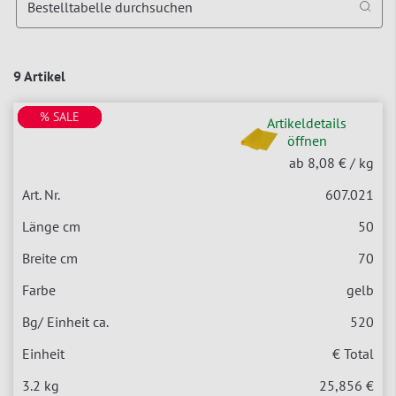
Bestelltabelle durchsuchen
9 Artikel
% SALE
% SALE
% SALE
% SALE
% SALE
Artikeldetails
öffnen
ab 8,08 €
/ kg
607.021
50
70
gelb
520
€ Total
25,856 €