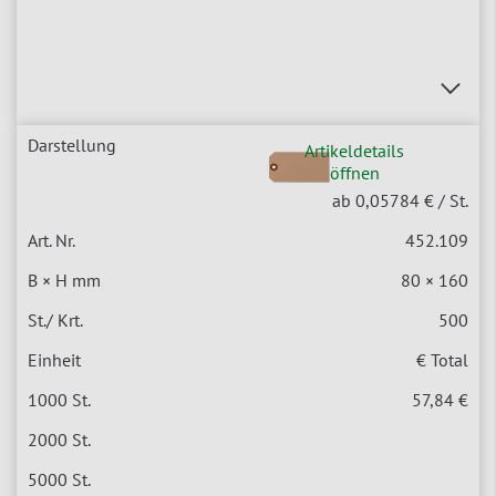
Artikeldetails
öffnen
ab 0,05784 €
/ St.
452.109
80 × 160
500
€ Total
57,84 €