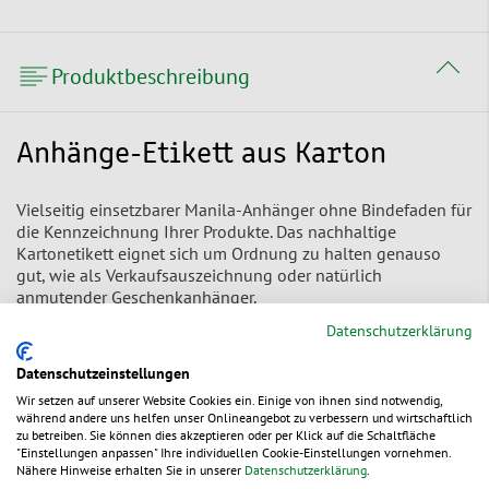
Produktbeschreibung
Anhänge-Etikett aus Karton
Vielseitig einsetzbarer Manila-Anhänger ohne Bindefaden für
die Kennzeichnung Ihrer Produkte. Das nachhaltige
Kartonetikett eignet sich um Ordnung zu halten genauso
gut, wie als Verkaufsauszeichnung oder natürlich
anmutender Geschenkanhänger.
Datenschutzerklärung
mit verstärkter Öse
Datenschutzeinstellungen
leicht von Hand oder mit Klebeetikett beschriftbar
Wir setzen auf unserer Website Cookies ein. Einige von ihnen sind notwendig,
mit zwei abgeschrägten Ecken für angenehmes Handling
während andere uns helfen unser Onlineangebot zu verbessern und wirtschaftlich
zu betreiben. Sie können dies akzeptieren oder per Klick auf die Schaltfläche
aus Karton 220 g/m², recyclingfähig
"Einstellungen anpassen" Ihre individuellen Cookie-Einstellungen vornehmen.
Nähere Hinweise erhalten Sie in unserer
Datenschutzerklärung
.