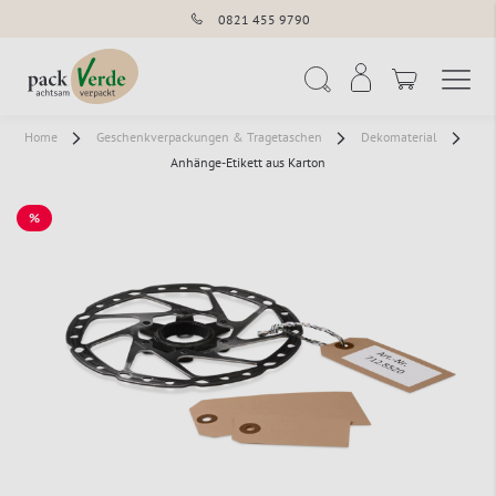
0821 455 9790
Navigation umschal
Suche
Home
Geschenkverpackungen & Tragetaschen
Dekomaterial
Anhänge-Etikett aus Karton
%
SALE