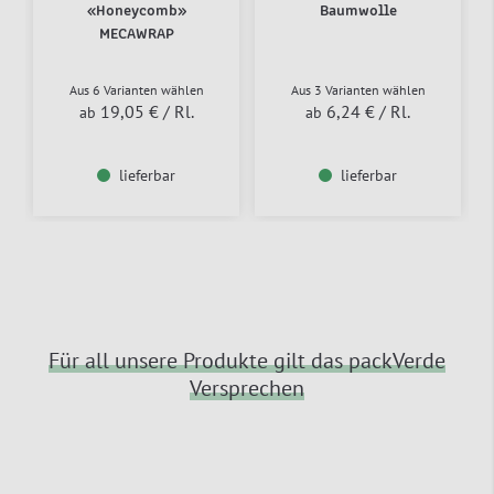
«Honeycomb»
Baumwolle
MECAWRAP
Aus 6 Varianten wählen
Aus 3 Varianten wählen
19,05 €
/ Rl.
6,24 €
/ Rl.
ab
ab
lieferbar
lieferbar
Für all unsere Produkte gilt das packVerde
Versprechen