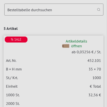
Bestelltabelle durchsuchen
5 Artikel
% SALE
% SALE
% SALE
% SALE
% SALE
Artikeldetails
öffnen
ab 0,03256 €
/ St.
452.101
35 × 70
1000
€ Total
32,56 €