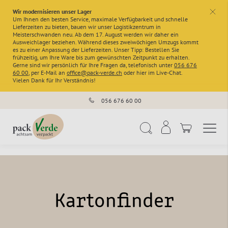
Wir modernisieren unser Lager
x
Um Ihnen den besten Service, maximale Verfügbarkeit und schnelle
Lieferzeiten zu bieten, bauen wir unser Logistikzentrum in
Meisterschwanden neu. Ab dem 17. August werden wir daher ein
Ausweichlager beziehen. Während dieses zweiwöchigen Umzugs kommt
es zu einer Anpassung der Lieferzeiten. Unser Tipp: Bestellen Sie
frühzeitig, um Ihre Ware bis zum gewünschten Zeitpunkt zu erhalten.
Gerne sind wir persönlich für Ihre Fragen da, telefonisch unter
056 676
60 00
, per E-Mail an
office@pack-verde.ch
oder hier im Live-Chat.
Vielen Dank für Ihr Verständnis!
056 676 60 00
Navigation umschal
Suche
Kartonfinder