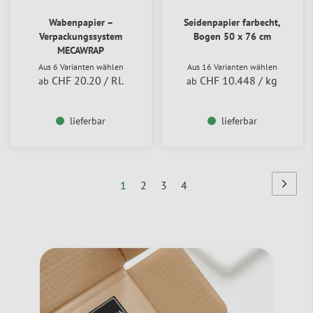
Wabenpapier –
Seidenpapier farbecht,
Verpackungssystem
Bogen 50 x 76 cm
MECAWRAP
Aus 6 Varianten wählen
Aus 16 Varianten wählen
CHF 20.20
/ Rl.
CHF 10.448
/ kg
ab
ab
lieferbar
lieferbar
Seite
Sie
Seite
Seite
Seite
1
2
3
4
Seite
Nächst
lesen
Seite