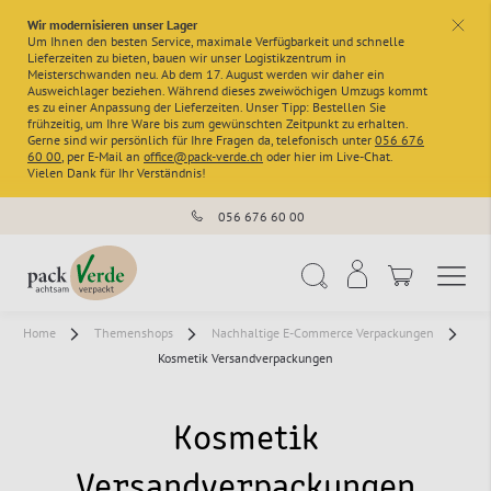
Wir modernisieren unser Lager
x
Um Ihnen den besten Service, maximale Verfügbarkeit und schnelle
Lieferzeiten zu bieten, bauen wir unser Logistikzentrum in
Meisterschwanden neu. Ab dem 17. August werden wir daher ein
Ausweichlager beziehen. Während dieses zweiwöchigen Umzugs kommt
es zu einer Anpassung der Lieferzeiten. Unser Tipp: Bestellen Sie
frühzeitig, um Ihre Ware bis zum gewünschten Zeitpunkt zu erhalten.
Gerne sind wir persönlich für Ihre Fragen da, telefonisch unter
056 676
60 00
, per E-Mail an
office@pack-verde.ch
oder hier im Live-Chat.
Vielen Dank für Ihr Verständnis!
056 676 60 00
Navigation umschal
Suche
Home
Themenshops
Nachhaltige E-Commerce Verpackungen
Kosmetik Versandverpackungen
Kosmetik
Versandverpackungen