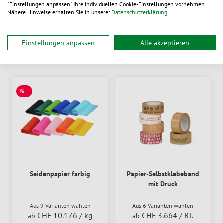
Verpackungen, die ebenso exklusiv sind wie der Inhalt. Ob
"Einstellungen anpassen" Ihre individuellen Cookie-Einstellungen vornehmen.
mit farblich abgestimmtem Seidenpapier, gebrandetem
Nähere Hinweise erhalten Sie in unserer
Datenschutzerklärung
.
Klebeband oder unserer eleganten Comfort-Box – das
Unboxing-Erlebnis bleibt in Erinnerung.
Einstellungen anpassen
Alle akzeptieren
Produkte & Akzente:
%
SALE
Seidenpapier farbig
Papier-Selbstklebeband
mit Druck
Aus 9 Varianten wählen
Aus 6 Varianten wählen
CHF 10.176
/ kg
CHF 3.664
/ Rl.
ab
ab