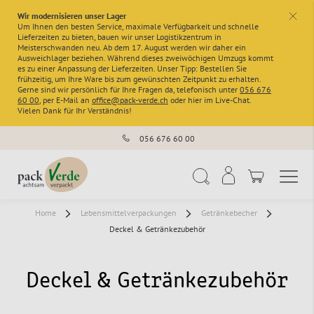
Wir modernisieren unser Lager
x
Um Ihnen den besten Service, maximale Verfügbarkeit und schnelle
Lieferzeiten zu bieten, bauen wir unser Logistikzentrum in
Meisterschwanden neu. Ab dem 17. August werden wir daher ein
Ausweichlager beziehen. Während dieses zweiwöchigen Umzugs kommt
es zu einer Anpassung der Lieferzeiten. Unser Tipp: Bestellen Sie
frühzeitig, um Ihre Ware bis zum gewünschten Zeitpunkt zu erhalten.
Gerne sind wir persönlich für Ihre Fragen da, telefonisch unter
056 676
60 00
, per E-Mail an
office@pack-verde.ch
oder hier im Live-Chat.
Vielen Dank für Ihr Verständnis!
056 676 60 00
Navigation umschal
Suche
Home
Lebensmittelverpackungen
Getränkebecher
Deckel & Getränkezubehör
Deckel & Getränkezubehör