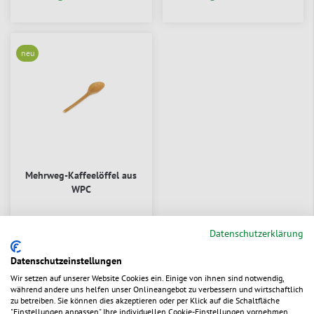
neu
Mehrweg-Kaffeelöffel aus
WPC
Zum Produkt
CHF 0.0269
/ St.
Datenschutzerklärung
ab
Datenschutzeinstellungen
lieferbar
Wir setzen auf unserer Website Cookies ein. Einige von ihnen sind notwendig,
während andere uns helfen unser Onlineangebot zu verbessern und wirtschaftlich
zu betreiben. Sie können dies akzeptieren oder per Klick auf die Schaltfläche
"Einstellungen anpassen" Ihre individuellen Cookie-Einstellungen vornehmen.