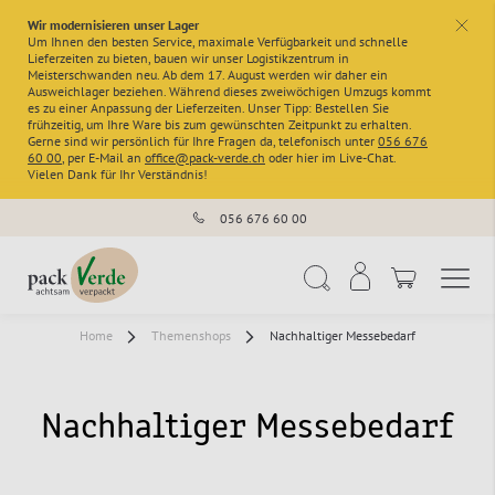
Wir modernisieren unser Lager
x
Um Ihnen den besten Service, maximale Verfügbarkeit und schnelle
Lieferzeiten zu bieten, bauen wir unser Logistikzentrum in
Meisterschwanden neu. Ab dem 17. August werden wir daher ein
Ausweichlager beziehen. Während dieses zweiwöchigen Umzugs kommt
es zu einer Anpassung der Lieferzeiten. Unser Tipp: Bestellen Sie
frühzeitig, um Ihre Ware bis zum gewünschten Zeitpunkt zu erhalten.
Gerne sind wir persönlich für Ihre Fragen da, telefonisch unter
056 676
60 00
, per E-Mail an
office@pack-verde.ch
oder hier im Live-Chat.
Vielen Dank für Ihr Verständnis!
056 676 60 00
Navigation umschal
Suche
Home
Themenshops
Nachhaltiger Messebedarf
Nachhaltiger Messebedarf