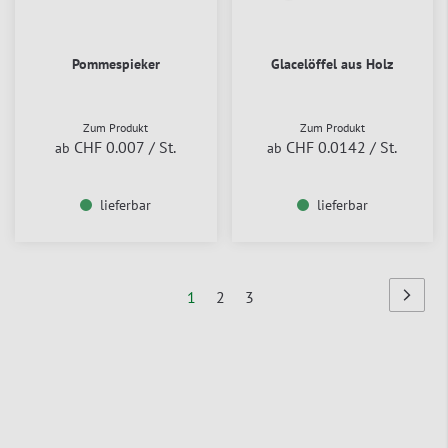
Pommespieker
Glacelöffel aus Holz
Zum Produkt
Zum Produkt
CHF 0.007
/ St.
CHF 0.0142
/ St.
ab
ab
lieferbar
lieferbar
Seite
Sie
Seite
Seite
1
2
3
Seite
Nächst
lesen
Seite