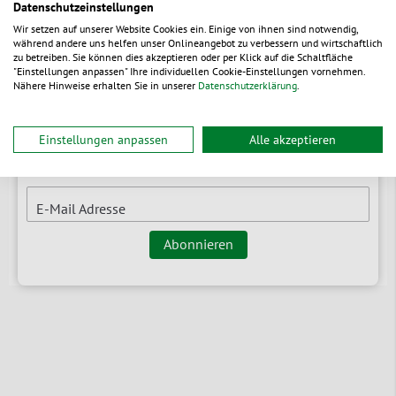
Datenschutzeinstellungen
Wir setzen auf unserer Website Cookies ein. Einige von ihnen sind notwendig,
während andere uns helfen unser Onlineangebot zu verbessern und wirtschaftlich
Newsletter
zu betreiben. Sie können dies akzeptieren oder per Klick auf die Schaltfläche
"Einstellungen anpassen" Ihre individuellen Cookie-Einstellungen vornehmen.
Nähere Hinweise erhalten Sie in unserer
Datenschutzerklärung
.
Branchenrelevante News & Tipps
Erfahren Sie zuerst von Neuheiten
Einstellungen anpassen
Alle akzeptieren
Rabatt-Aktionen exklusiv vorab für Sie
E-Mail Adresse
Abonnieren