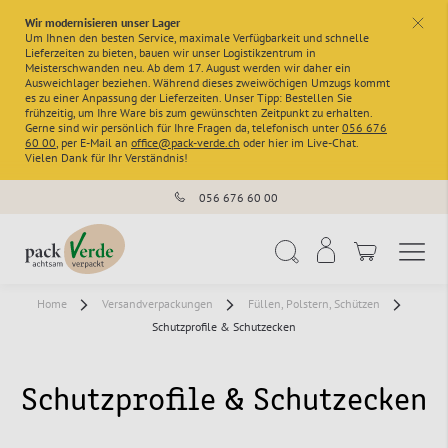
Wir modernisieren unser Lager
x
Um Ihnen den besten Service, maximale Verfügbarkeit und schnelle
Lieferzeiten zu bieten, bauen wir unser Logistikzentrum in
Meisterschwanden neu. Ab dem 17. August werden wir daher ein
Ausweichlager beziehen. Während dieses zweiwöchigen Umzugs kommt
es zu einer Anpassung der Lieferzeiten. Unser Tipp: Bestellen Sie
frühzeitig, um Ihre Ware bis zum gewünschten Zeitpunkt zu erhalten.
Gerne sind wir persönlich für Ihre Fragen da, telefonisch unter
056 676
60 00
, per E-Mail an
office@pack-verde.ch
oder hier im Live-Chat.
Vielen Dank für Ihr Verständnis!
056 676 60 00
Navigation umschal
Suche
Home
Versandverpackungen
Füllen, Polstern, Schützen
Schutzprofile & Schutzecken
Schutzprofile & Schutzecken