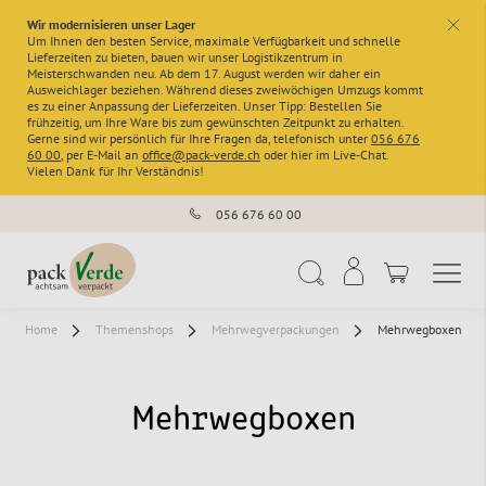
Wir modernisieren unser Lager
x
Um Ihnen den besten Service, maximale Verfügbarkeit und schnelle
Lieferzeiten zu bieten, bauen wir unser Logistikzentrum in
Meisterschwanden neu. Ab dem 17. August werden wir daher ein
Ausweichlager beziehen. Während dieses zweiwöchigen Umzugs kommt
es zu einer Anpassung der Lieferzeiten. Unser Tipp: Bestellen Sie
frühzeitig, um Ihre Ware bis zum gewünschten Zeitpunkt zu erhalten.
Gerne sind wir persönlich für Ihre Fragen da, telefonisch unter
056 676
60 00
, per E-Mail an
office@pack-verde.ch
oder hier im Live-Chat.
Vielen Dank für Ihr Verständnis!
056 676 60 00
Navigation umschal
Suche
Home
Themenshops
Mehrwegverpackungen
Mehrwegboxen
Mehrwegboxen