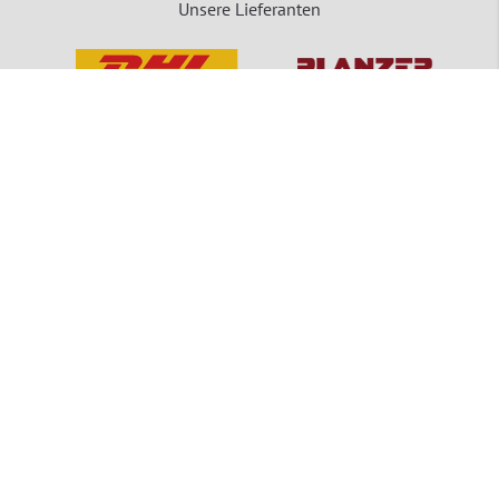
Unsere Lieferanten
packVerde - Eine Marke der MEDEWO GRUPPE
Unsere Angebote gelten für Industrie, Handel, Gewerbe und sonstige Selbstständige.
Die Bestellungen von Privatpersonen sind ausgeschlossen.