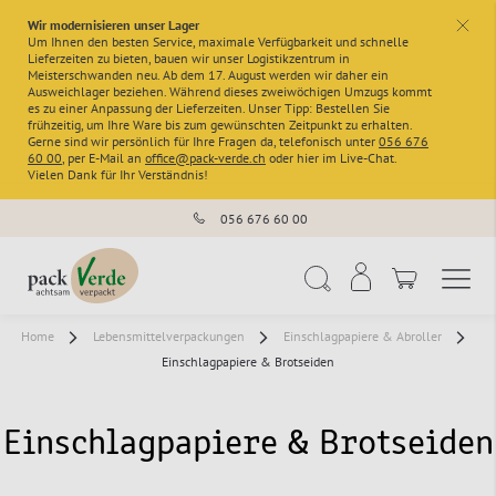
Wir modernisieren unser Lager
x
Um Ihnen den besten Service, maximale Verfügbarkeit und schnelle
Lieferzeiten zu bieten, bauen wir unser Logistikzentrum in
Meisterschwanden neu. Ab dem 17. August werden wir daher ein
Ausweichlager beziehen. Während dieses zweiwöchigen Umzugs kommt
es zu einer Anpassung der Lieferzeiten. Unser Tipp: Bestellen Sie
frühzeitig, um Ihre Ware bis zum gewünschten Zeitpunkt zu erhalten.
Gerne sind wir persönlich für Ihre Fragen da, telefonisch unter
056 676
60 00
, per E-Mail an
office@pack-verde.ch
oder hier im Live-Chat.
Vielen Dank für Ihr Verständnis!
056 676 60 00
Navigation umschal
Suche
Home
Lebensmittelverpackungen
Einschlagpapiere & Abroller
Einschlagpapiere & Brotseiden
Einschlagpapiere & Brotseiden