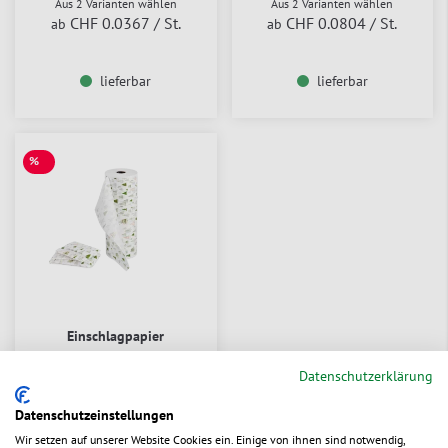
Aus 2 Varianten wählen
Aus 2 Varianten wählen
CHF 0.0367
/ St.
CHF 0.0804
/ St.
ab
ab
lieferbar
lieferbar
%
SALE
Einschlagpapier
WALDWEIHNACHT
Datenschutzerklärung
Zum Produkt
Datenschutzeinstellungen
CHF 5.104
/ kg
ab
Wir setzen auf unserer Website Cookies ein. Einige von ihnen sind notwendig,