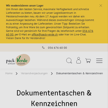
Wir modernisieren unser Lager
x
Um Ihnen den besten Service, maximale Verfügbarkeit und schnelle
Lieferzeiten zu bieten, bauen wir unser Logistikzentrum in
Meisterschwanden neu. Ab dem 17. August werden wir daher ein
Ausweichlager beziehen. Während dieses zweiwöchigen Umzugs kommt
es zu einer Anpassung der Lieferzeiten. Unser Tipp: Bestellen Sie
frühzeitig, um Ihre Ware bis zum gewünschten Zeitpunkt zu erhalten.
Gerne sind wir persönlich für Ihre Fragen da, telefonisch unter
056 676
60 00
, per E-Mail an
office@pack-verde.ch
oder hier im Live-Chat.
Vielen Dank für Ihr Verständnis!
056 676 60 00
Navigation umschal
Suche
Home
Versandverpackungen
Dokumententaschen & Kennzeichnen
Dokumententaschen &
Kennzeichnen