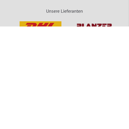
Unsere Lieferanten
packVerde - Eine Marke der MEDEWO GRUPPE
Unsere Angebote gelten für Industrie, Handel, Gewerbe und sonstige Selbstständige.
Die Bestellungen von Privatpersonen sind ausgeschlossen.