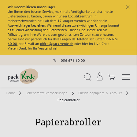
Wir modernisieren unser Lager
x
Um Ihnen den besten Service, maximale Verfügbarkeit und schnelle
Lieferzeiten zu bieten, bauen wir unser Logistikzentrum in
Meisterschwanden neu. Ab dem 17. August werden wir daher ein
Ausweichlager beziehen. Während dieses zweiwöchigen Umzugs kommt
es zu einer Anpassung der Lieferzeiten. Unser Tipp: Bestellen Sie
frühzeitig, um Ihre Ware bis zum gewünschten Zeitpunkt zu erhalten.
Gerne sind wir persönlich für Ihre Fragen da, telefonisch unter
056 676
60 00
, per E-Mail an
office@pack-verde.ch
oder hier im Live-Chat.
Vielen Dank für Ihr Verständnis!
056 676 60 00
Navigation umschal
Suche
Home
Lebensmittelverpackungen
Einschlagpapiere & Abroller
Papierabroller
Papierabroller