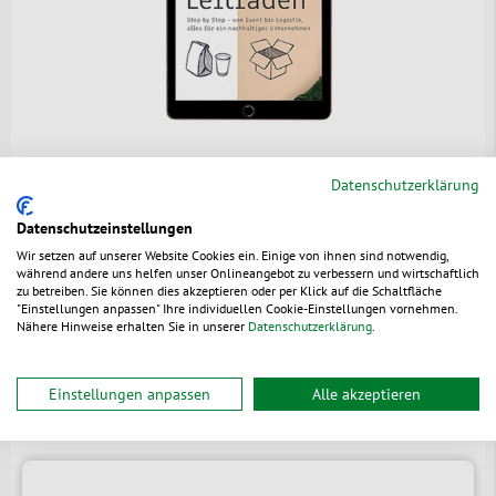
Der
grüne Leitfaden
Datenschutzerklärung
Wir zeigen Ihnen wie Sie
Datenschutzeinstellungen
Nachhaltigkeit in Ihren
Wir setzen auf unserer Website Cookies ein. Einige von ihnen sind notwendig,
unternehmerischen Alltag
während andere uns helfen unser Onlineangebot zu verbessern und wirtschaftlich
integrieren können - Werden Sie mit
zu betreiben. Sie können dies akzeptieren oder per Klick auf die Schaltfläche
"Einstellungen anpassen" Ihre individuellen Cookie-Einstellungen vornehmen.
unserem kostenlosen E-Book zum
Nähere Hinweise erhalten Sie in unserer
Datenschutzerklärung
.
Nachhaltigkeitspionier!
Jetzt downloaden
Einstellungen anpassen
Alle akzeptieren