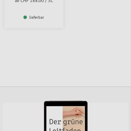
CHF 188.00
/ St.
ab
lieferbar