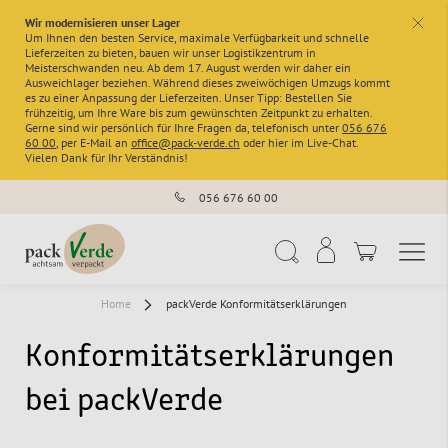
Wir modernisieren unser Lager
x
Um Ihnen den besten Service, maximale Verfügbarkeit und schnelle
Lieferzeiten zu bieten, bauen wir unser Logistikzentrum in
Meisterschwanden neu. Ab dem 17. August werden wir daher ein
Ausweichlager beziehen. Während dieses zweiwöchigen Umzugs kommt
es zu einer Anpassung der Lieferzeiten. Unser Tipp: Bestellen Sie
frühzeitig, um Ihre Ware bis zum gewünschten Zeitpunkt zu erhalten.
Gerne sind wir persönlich für Ihre Fragen da, telefonisch unter
056 676
60 00
, per E-Mail an
office@pack-verde.ch
oder hier im Live-Chat.
Vielen Dank für Ihr Verständnis!
056 676 60 00
Navigation umschal
Suche
Home
packVerde Konformitätserklärungen
Konformitätserklärungen
bei packVerde