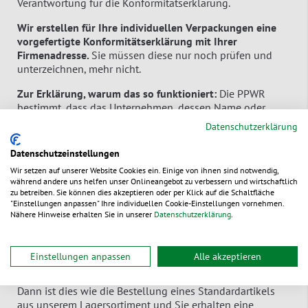
Verantwortung für die Konformitätserklärung.
Wir erstellen für Ihre individuellen Verpackungen eine
vorgefertigte Konformitätserklärung mit Ihrer
Firmenadresse.
Sie müssen diese nur noch prüfen und
unterzeichnen, mehr nicht.
Zur Erklärung, warum das so funktioniert:
Die PPWR
bestimmt, dass das Unternehmen, dessen Name oder
Marke auf der Verpackung steht, der «Erzeuger» ist und
Datenschutzerklärung
die Konformität verantwortet. Das ist keine Schikane,
sondern sinnvoll, denn Sie als Markeninhaber
Datenschutzeinstellungen
entscheiden letztlich über das Design und die Materialien
Wir setzen auf unserer Website Cookies ein. Einige von ihnen sind notwendig,
Ihrer Verpackung.
während andere uns helfen unser Onlineangebot zu verbessern und wirtschaftlich
zu betreiben. Sie können dies akzeptieren oder per Klick auf die Schaltfläche
"Einstellungen anpassen" Ihre individuellen Cookie-Einstellungen vornehmen.
Nähere Hinweise erhalten Sie in unserer
Datenschutzerklärung
.
2b. Individuelle Kundenbestellungen
Haben Sie eine im Markt bestehende, standardisierte
Einstellungen anpassen
Alle akzeptieren
Verpackung über uns beschaffen lassen?
Dann ist dies wie die Bestellung eines Standardartikels
aus unserem Lagersortiment und Sie erhalten eine