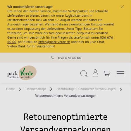
Wir modernisieren unser Lager
x
Um Ihnen den besten Service, maximale Verfügbarkeit und schnelle
Lieferzeiten zu bieten, bauen wir unser Logistikzentrum in
Meisterschwanden neu. Ab dem 17. August werden wir daher ein
Ausweichlager beziehen. Während dieses zweiwöchigen Umzugs kommt
es zu einer Anpassung der Lieferzeiten. Unser Tipp: Bestellen Sie
frühzeitig, um Ihre Ware bis zum gewünschten Zeitpunkt zu erhalten.
Gerne sind wir persönlich für Ihre Fragen da, telefonisch unter
056 676
60 00
, per E-Mail an
office@pack-verde.ch
oder hier im Live-Chat.
Vielen Dank für Ihr Verständnis!
056 676 60 00
Navigation umschal
Suche
Home
Themenshops
Nachhaltige E-Commerce Verpackungen
Retourenoptimierte Versandverpackungen
Retourenoptimierte
Versandverpackungen