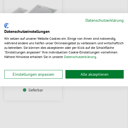
Datenschutzerklärung
Datenschutzeinstellungen
Wir setzen auf unserer Website Cookies ein. Einige von ihnen sind notwendig,
während andere uns helfen unser Onlineangebot zu verbessern und wirtschaftlich
zu betreiben. Sie können dies akzeptieren oder per Klick auf die Schaltfläche
Flachbeutel aus
"Einstellungen anpassen" Ihre individuellen Cookie-Einstellungen vornehmen.
Pergaminpapier mit
Nähere Hinweise erhalten Sie in unserer
Datenschutzerklärung
.
Selbstklebeverschluss
Aus 7 Varianten wählen
CHF 0.0865
/ St.
ab
Einstellungen anpassen
Alle akzeptieren
lieferbar