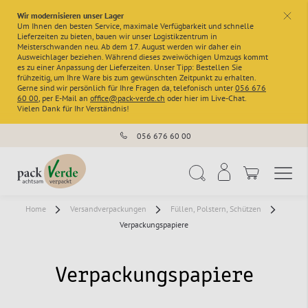
Wir modernisieren unser Lager
x
Um Ihnen den besten Service, maximale Verfügbarkeit und schnelle
Lieferzeiten zu bieten, bauen wir unser Logistikzentrum in
Meisterschwanden neu. Ab dem 17. August werden wir daher ein
Ausweichlager beziehen. Während dieses zweiwöchigen Umzugs kommt
es zu einer Anpassung der Lieferzeiten. Unser Tipp: Bestellen Sie
frühzeitig, um Ihre Ware bis zum gewünschten Zeitpunkt zu erhalten.
Gerne sind wir persönlich für Ihre Fragen da, telefonisch unter
056 676
60 00
, per E-Mail an
office@pack-verde.ch
oder hier im Live-Chat.
Vielen Dank für Ihr Verständnis!
056 676 60 00
Navigation umschal
Suche
Home
Versandverpackungen
Füllen, Polstern, Schützen
Verpackungspapiere
Verpackungspapiere