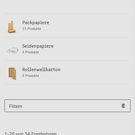
Packpapiere
23 Produkte
Seidenpapiere
8 Produkte
Rollenwellkarton
8 Produkte
Filtern
1
-
20
von
34
Ergebnissen