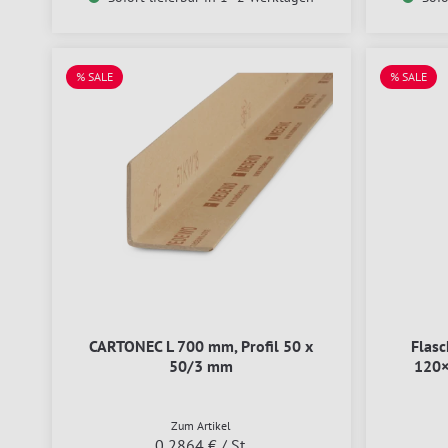
% SALE
% SALE
CARTONEC L 700 mm, Profil 50 x
Flas
50/3 mm
120
Zum Artikel
0,2864 €
/ St.