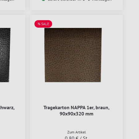
% SALE
chwarz,
Tragekarton NAPPA 1er, braun,
90x90x320 mm
Zum Artikel
0,80 €
/ St.