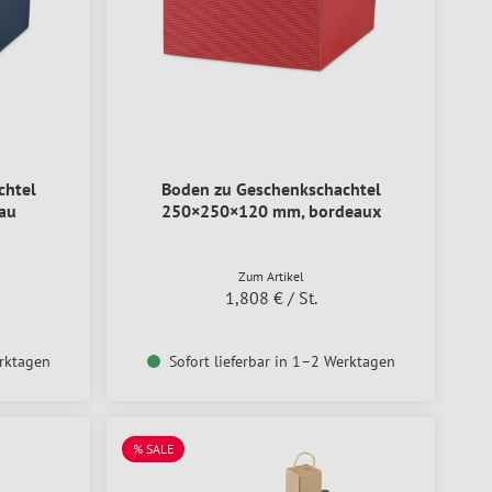
chtel
Boden zu Geschenkschachtel
au
250×250×120 mm, bordeaux
Zum Artikel
1,808 €
/ St.
erktagen
Sofort lieferbar in 1–2 Werktagen
% SALE