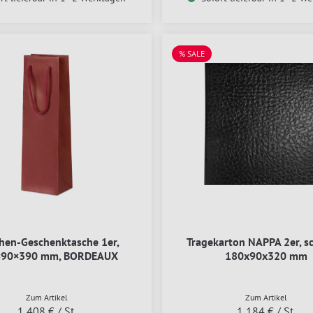
% SALE
chen-Geschenktasche 1er,
Tragekarton NAPPA 2er, s
×90×390 mm, BORDEAUX
180x90x320 mm
Zum Artikel
Zum Artikel
1,408 €
/ St.
1,184 €
/ St.