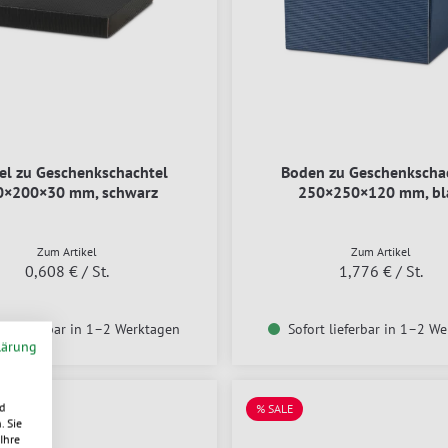
el zu Geschenkschachtel
Boden zu Geschenkscha
0×200×30 mm, schwarz
250×250×120 mm, bl
Zum Artikel
Zum Artikel
0,608 €
/ St.
1,776 €
/ St.
rt lieferbar in 1–2 Werktagen
Sofort lieferbar in 1–2 W
lärung
d
% SALE
. Sie
Ihre