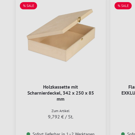
% SALE
% SALE
Holzkassette mit
Fl
Scharnierdeckel, 342 x 250 x 85
EXKLU
mm
Zum Artikel
9,792 €
/ St.
Sofort lieferbar in 1–2 Werktagen
Sofo