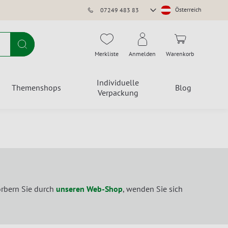
Store
Österreich
07249 483 83
auswählen
Suche
Merkliste
Anmelden
Warenkorb
Individuelle
Themenshops
Blog
Verpackung
örbern Sie durch
unseren Web-Shop
, wenden Sie sich