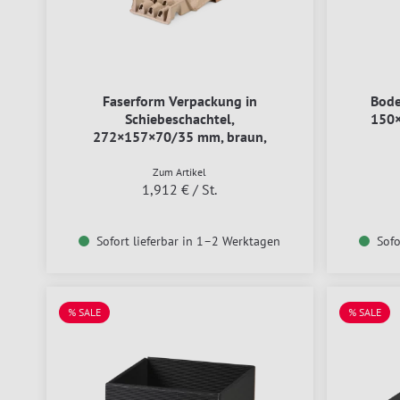
Faserform Verpackung in
Bode
Schiebeschachtel,
150
272×157×70/35 mm, braun,
SOFT-PAC PAPER
Zum Artikel
1,912 €
/ St.
Sofort lieferbar in 1–2 Werktagen
Sofo
% SALE
% SALE