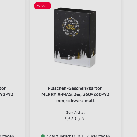
% SALE
ton
Flaschen-Geschenkkarton
192×93
MERRY X-MAS, 3er, 360×260×93
mm, schwarz matt
Zum Artikel
3,32 €
/ St.
erktagen
Sofort lieferbar in 1–2 Werktagen