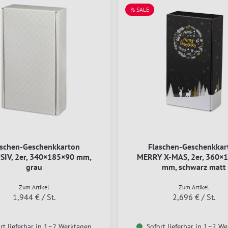
% SALE
aschen-Geschenkkarton
Flaschen-Geschenkkar
SIV, 2er, 340×185×90 mm,
MERRY X-MAS, 2er, 360×
grau
mm, schwarz matt
Zum Artikel
Zum Artikel
1,944 €
/ St.
2,696 €
/ St.
rt lieferbar in 1–2 Werktagen
Sofort lieferbar in 1–2 W