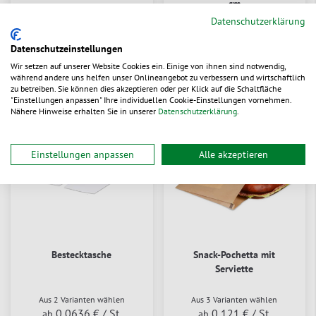
cm
Datenschutzerklärung
Aus 6 Varianten wählen
Aus 5 Varianten wählen
0,137 €
/ St.
0,171 €
/ St.
ab
ab
Datenschutzeinstellungen
Wir setzen auf unserer Website Cookies ein. Einige von ihnen sind notwendig,
lieferbar
lieferbar
während andere uns helfen unser Onlineangebot zu verbessern und wirtschaftlich
zu betreiben. Sie können dies akzeptieren oder per Klick auf die Schaltfläche
"Einstellungen anpassen" Ihre individuellen Cookie-Einstellungen vornehmen.
Nähere Hinweise erhalten Sie in unserer
Datenschutzerklärung
.
Einstellungen anpassen
Alle akzeptieren
Bestecktasche
Snack-Pochetta mit
Serviette
Aus 2 Varianten wählen
Aus 3 Varianten wählen
0,0636 €
/ St.
0,121 €
/ St.
ab
ab