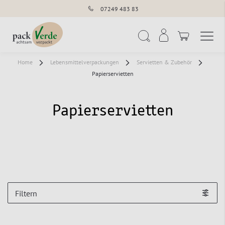
07249 483 83
Navigation umschal
Suche
Home
Lebensmittelverpackungen
Servietten & Zubehör
Papierservietten
Papierservietten
Filtern