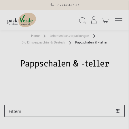
07249 483 83
Navigation umschal
Suche
Home
Lebensmittelverpackungen
Bio Einweggeschirr & Besteck
Pappschalen & -teller
Pappschalen & -teller
Filtern