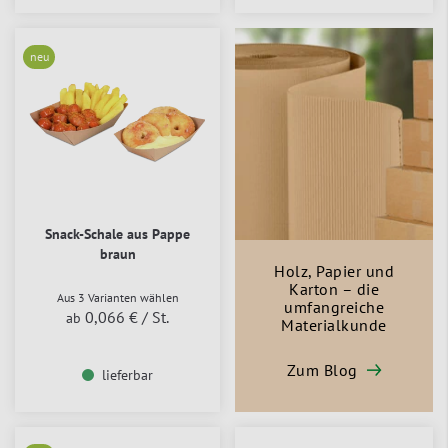
neu
Snack-Schale aus Pappe
braun
Holz, Papier und
Karton – die
Aus 3 Varianten wählen
umfangreiche
0,066 €
/ St.
ab
Materialkunde
Zum Blog
lieferbar