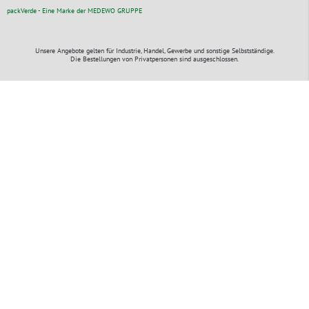
packVerde - Eine Marke der MEDEWO GRUPPE
Unsere Angebote gelten für Industrie, Handel, Gewerbe und sonstige Selbstständige.
Die Bestellungen von Privatpersonen sind ausgeschlossen.