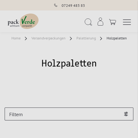
07249 483 83
Navigation umschal
Suche
Home
Versandverpackungen
Palettierung
Holzpaletten
Holzpaletten
Filtern