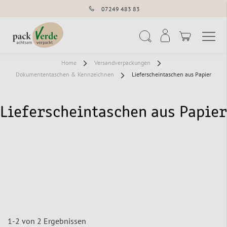
07249 483 83
Navigation umschal
Suche
Home
Versandverpackungen
Dokumententaschen & Kennzeichnen
Lieferscheintaschen aus Papier
Lieferscheintaschen aus Papier
1
-
2
von
2
Ergebnissen