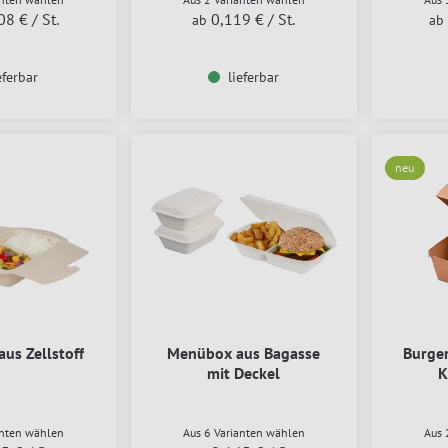
08 €
/ St.
0,119 €
/ St.
ab
ab
eferbar
lieferbar
neu
us Zellstoff
Menübox aus Bagasse
Burge
mit Deckel
K
anten wählen
Aus 6 Varianten wählen
Aus 