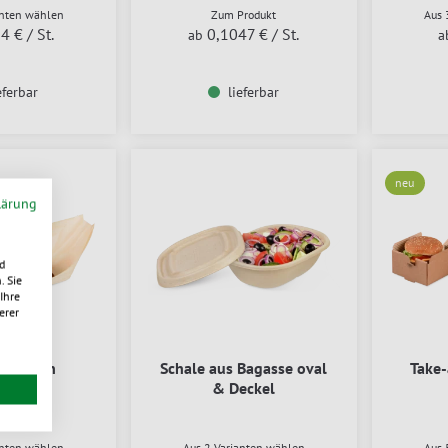
anten wählen
Zum Produkt
Aus 
34 €
/ St.
0,1047 €
/ St.
ab
a
eferbar
lieferbar
neu
lärung
d
. Sie
Ihre
erer
hiffchen
Schale aus Bagasse oval
Take
& Deckel
anten wählen
Aus 2 Varianten wählen
Aus 