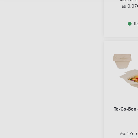
0,07
ab
li
To-Go-Box a
Aus 4 Vari