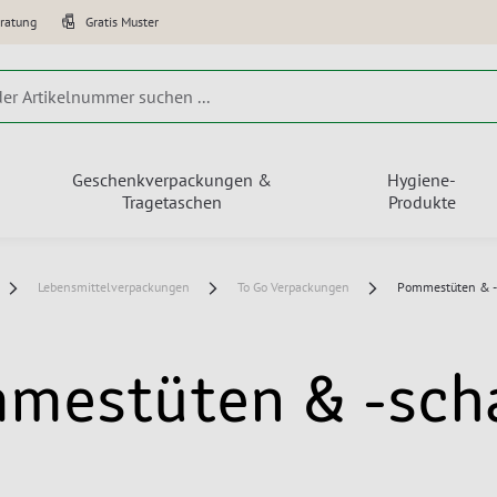
eratung
Gratis Muster
Geschenkverpackungen &
Hygiene-
Tragetaschen
Produkte
Lebensmittelverpackungen
To Go Verpackungen
Pommestüten & -
mestüten & -sch