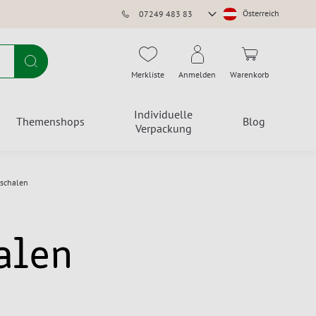
Store
Österreich
07249 483 83
auswählen
Suche
Merkliste
Anmelden
Warenkorb
Individuelle
Themenshops
Blog
Verpackung
schalen
alen