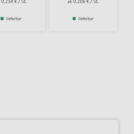
0,234 €
/ St.
0,206 €
/ St.
b
ab
lieferbar
lieferbar