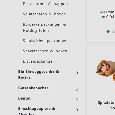
Pizzakartons & -pappen
Aus 3 Vari
Salatschalen & -boxen
0,04
ab
Burgerverpackungen &
Hotdog Tüten
li
Sandwichverpackungen
Snacktaschen & -boxen
Eisverpackungen
Bio Einweggeschirr &
Besteck
Getränkebecher
Beutel
Spitztüte
br
Einschlagpapiere &
Abroller