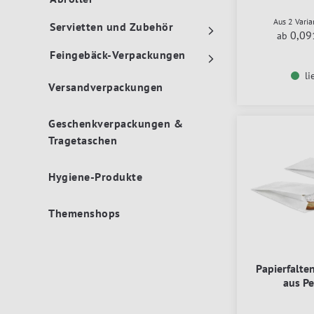
Aus 2 Vari
Servietten und Zubehör
0,09
ab
Feingebäck-Verpackungen
li
Versandverpackungen
Geschenkverpackungen &
Tragetaschen
Hygiene-Produkte
Themenshops
Papierfalte
aus P