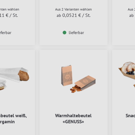
anten wählen
Aus 2 Varianten wählen
Aus 
11 €
/ St.
0,0521 €
/ St.
ab
ab
eferbar
lieferbar
nbeutel weiß,
Warmhaltebeutel
Snac
ergamin
«GENUSS»