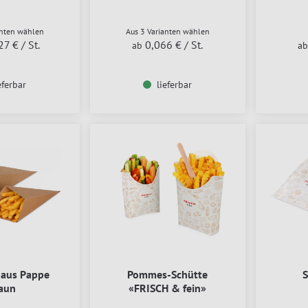
anten wählen
Aus 3 Varianten wählen
27 €
/ St.
0,066 €
/ St.
ab
a
eferbar
lieferbar
 aus Pappe
Pommes-Schütte
S
aun
«FRISCH & fein»