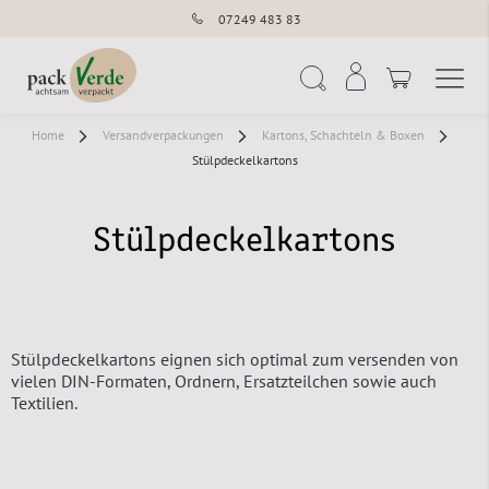
07249 483 83
Navigation umschal
Suche
Home
Versandverpackungen
Kartons, Schachteln & Boxen
Stülpdeckelkartons
Stülpdeckelkartons
Stülpdeckelkartons eignen sich optimal zum versenden von
vielen DIN-Formaten, Ordnern, Ersatzteilchen sowie auch
Textilien.