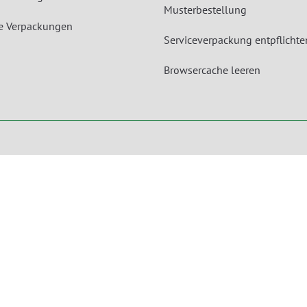
Musterbestellung
le Verpackungen
Serviceverpackung entpflichte
Browsercache leeren
Unsere Angebote gelten für Industrie, Handel, Gewerbe und sonstige Selbstständige.
Die Bestellungen von Privatpersonen sind ausgeschlossen.