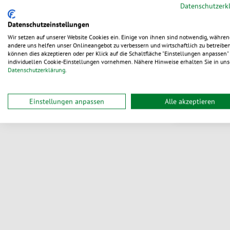
Datenschutzerk
Geschenkverpackungen &
Papier-Ve
Tragetaschen
Datenschutzeinstellungen
wiederversc
Wir setzen auf unserer Website Cookies ein. Einige von ihnen sind notwendig, währen
Bloc
Hygiene-Produkte
andere uns helfen unser Onlineangebot zu verbessern und wirtschaftlich zu betreiben
können dies akzeptieren oder per Klick auf die Schaltfläche "Einstellungen anpassen" 
Aus 7 Vari
individuellen Cookie-Einstellungen vornehmen. Nähere Hinweise erhalten Sie in uns
0,2
ab
Datenschutzerklärung
.
Themenshops
li
Einstellungen anpassen
Alle akzeptieren