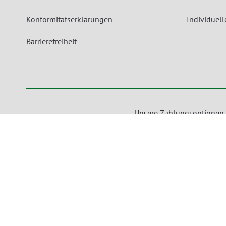
Konformitätserklärungen
Individuel
Barrierefreiheit
Unsere Zahlungsoptionen
packVerde - Eine Marke der MEDEWO GRUPPE