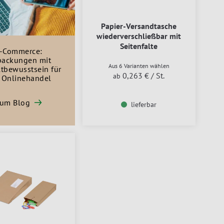
Papier-Versandtasche
wiederverschließbar mit
Seitenfalte
-Commerce:
packungen mit
Aus 6 Varianten wählen
tbewusstsein für
0,263 €
/ St.
ab
 Onlinehandel
um Blog
lieferbar