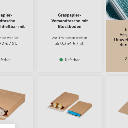
apier-
Graspapier-
dtasche
Versandtasche mit
hließbar mit
Blockboden
E
kboden
Ver
anten wählen
Aus 4 Varianten wählen
Umwel
72 €
/ St.
0,234 €
/ St.
ab
den
Z
eferbar
lieferbar