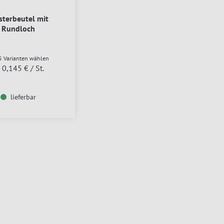
terbeutel mit
Rundloch
5 Varianten wählen
0,145 €
/ St.
b
lieferbar