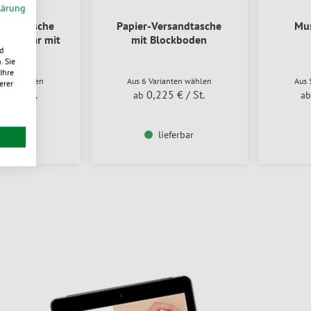
lärung
rsandtasche
Papier-Versandtasche
Mus
hließbar mit
mit Blockboden
d
kboden
. Sie
Ihre
anten wählen
Aus 6 Varianten wählen
Aus 
erer
86 €
/ St.
0,225 €
/ St.
ab
a
eferbar
lieferbar