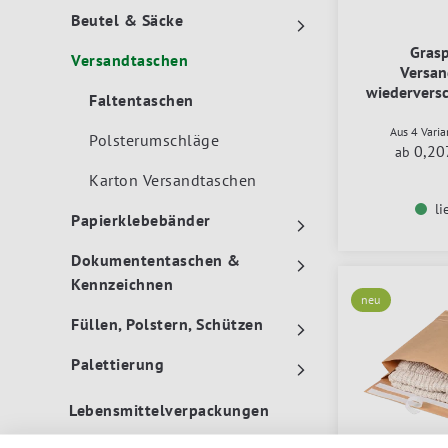
Beutel & Säcke
Grasp
Versandtaschen
Versan
wiederversc
Faltentaschen
Bloc
Aus 4 Vari
Polsterumschläge
0,20
ab
Karton Versandtaschen
li
Papierklebebänder
Dokumententaschen &
Kennzeichnen
neu
Füllen, Polstern, Schützen
Palettierung
Lebensmittelverpackungen