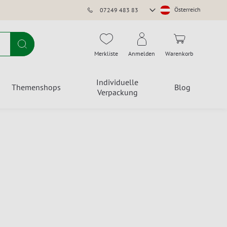
Store
Österreich
07249 483 83
auswählen
Suche
Merkliste
Anmelden
Warenkorb
Individuelle
Themenshops
Blog
Verpackung