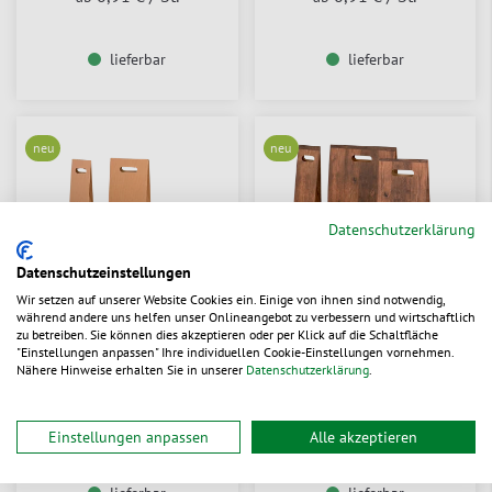
lieferbar
lieferbar
neu
neu
Datenschutzerklärung
Datenschutzeinstellungen
Wir setzen auf unserer Website Cookies ein. Einige von ihnen sind notwendig,
während andere uns helfen unser Onlineangebot zu verbessern und wirtschaftlich
zu betreiben. Sie können dies akzeptieren oder per Klick auf die Schaltfläche
Flaschen-Tragekarton
Flaschen-Tragekarton
"Einstellungen anpassen" Ihre individuellen Cookie-Einstellungen vornehmen.
braun, offene Welle
Vintage
Nähere Hinweise erhalten Sie in unserer
Datenschutzerklärung
.
Aus 2 Varianten wählen
Aus 3 Varianten wählen
1,42 €
/ St.
1,37 €
/ St.
ab
ab
Einstellungen anpassen
Alle akzeptieren