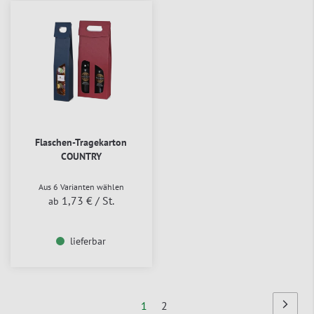
Flaschen-Tragekarton
COUNTRY
Aus 6 Varianten wählen
1,73 €
/ St.
ab
lieferbar
Seite
Sie
Seite
1
2