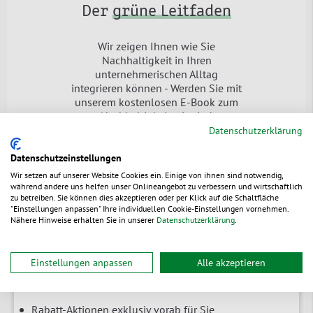
Der
grüne Leitfaden
Wir zeigen Ihnen wie Sie
Nachhaltigkeit in Ihren
unternehmerischen Alltag
integrieren können - Werden Sie mit
unserem kostenlosen E-Book zum
Nachhaltigkeitspionier!
Datenschutzerklärung
Jetzt downloaden
Datenschutzeinstellungen
Wir setzen auf unserer Website Cookies ein. Einige von ihnen sind notwendig,
während andere uns helfen unser Onlineangebot zu verbessern und wirtschaftlich
zu betreiben. Sie können dies akzeptieren oder per Klick auf die Schaltfläche
"Einstellungen anpassen" Ihre individuellen Cookie-Einstellungen vornehmen.
Nähere Hinweise erhalten Sie in unserer
Datenschutzerklärung
.
Newsletter
Branchenrelevante News & Tipps
Einstellungen anpassen
Alle akzeptieren
Erfahren Sie zuerst von Neuheiten
Rabatt-Aktionen exklusiv vorab für Sie