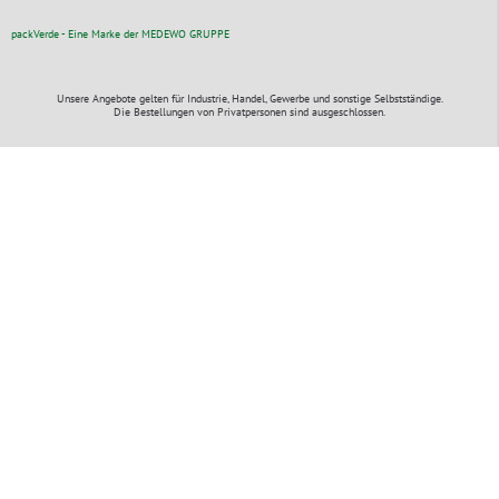
packVerde - Eine Marke der MEDEWO GRUPPE
Unsere Angebote gelten für Industrie, Handel, Gewerbe und sonstige Selbstständige.
Die Bestellungen von Privatpersonen sind ausgeschlossen.