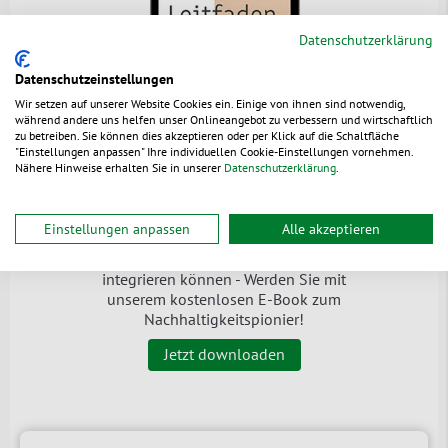
Datenschutzerklärung
Datenschutzeinstellungen
Wir setzen auf unserer Website Cookies ein. Einige von ihnen sind notwendig,
während andere uns helfen unser Onlineangebot zu verbessern und wirtschaftlich
zu betreiben. Sie können dies akzeptieren oder per Klick auf die Schaltfläche
"Einstellungen anpassen" Ihre individuellen Cookie-Einstellungen vornehmen.
Der
grüne Leitfaden
Nähere Hinweise erhalten Sie in unserer
Datenschutzerklärung
.
Wir zeigen Ihnen wie Sie
Einstellungen anpassen
Alle akzeptieren
Nachhaltigkeit in Ihren
unternehmerischen Alltag
integrieren können - Werden Sie mit
unserem kostenlosen E-Book zum
Nachhaltigkeitspionier!
Jetzt downloaden