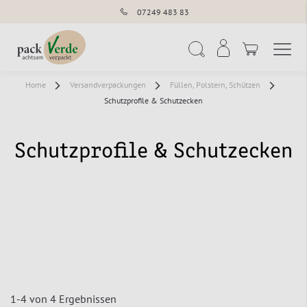
07249 483 83
Navigation umschal
Suche
Home
Versandverpackungen
Füllen, Polstern, Schützen
Schutzprofile & Schutzecken
Schutzprofile & Schutzecken
1
-
4
von
4
Ergebnissen