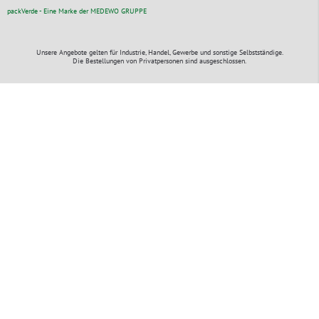
packVerde - Eine Marke der MEDEWO GRUPPE
Unsere Angebote gelten für Industrie, Handel, Gewerbe und sonstige Selbstständige.
Die Bestellungen von Privatpersonen sind ausgeschlossen.