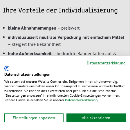
Ihre Vorteile der Individualisierung
kleine Abnahmemengen
– preiswert
individualisiert neutrale Verpackung mit einfachem Mittel
– steigert Ihre Bekanntheit
hohe Aufmerksamkeit
– bedruckte Bänder fallen auf &
machen professionellen Eindruck
Datenschutzerklärung
sicherer Verschluss
– kann nicht unbemerkt geöffnet &
Datenschutzeinstellungen
wieder geschlossen werden
Wir setzen auf unserer Website Cookies ein. Einige von ihnen sind notwendig,
Platz auf Band für Hinweise nutzbar
– erhöht
während andere uns helfen unser Onlineangebot zu verbessern und wirtschaftlich
zu betreiben. Sie können dies akzeptieren oder per Klick auf die Schaltfläche
Transportschutz oder weist auf Ihre Aktion hin
"Einstellungen anpassen" Ihre individuellen Cookie-Einstellungen vornehmen.
Nähere Hinweise erhalten Sie in unserer
Datenschutzerklärung
.
Einstellungen anpassen
Alle akzeptieren