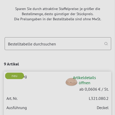
Sparen Sie durch attraktive Staffelpreise: je größer die
Bestellmenge, desto günstiger der Stückpreis.
Die Preisangaben in der Bestelltabelle sind ohne MwSt.
Bestelltabelle durchsuchen
9 Artikel
neu
neu
neu
neu
Artikeldetails
öffnen
ab 0,0606 €
/ St.
L321.080.2
Deckel