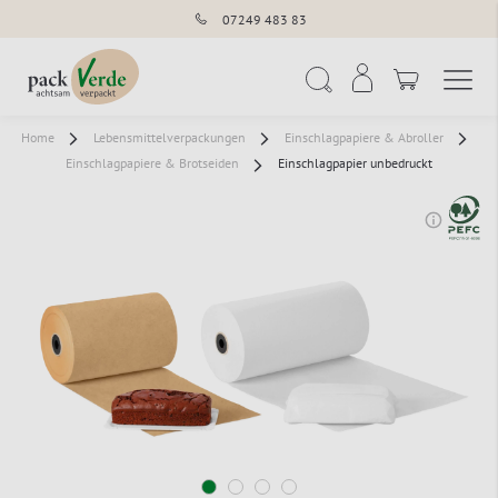
07249 483 83
Navigation umschal
Suche
Home
Lebensmittelverpackungen
Einschlagpapiere & Abroller
Einschlagpapiere & Brotseiden
Einschlagpapier unbedruckt