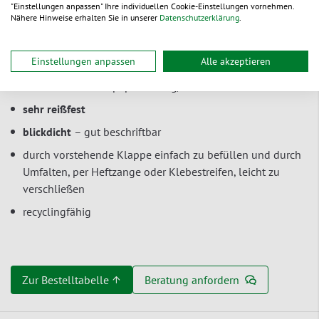
"Einstellungen anpassen" Ihre individuellen Cookie-Einstellungen vornehmen.
für Kleinteile verschiedener Größen. Zur Identifizierung oder
Nähere Hinweise erhalten Sie in unserer
Datenschutzerklärung
.
für einen zusätzlichen persönlichen Touch sind die
Papierbeutel gut beschriftbar bzw. können mit Etiketten
beklebt werden.
Einstellungen anpassen
Alle akzeptieren
aus braunem Kraftpapier – 50 g/m²
sehr reißfest
blickdicht
– gut beschriftbar
durch vorstehende Klappe einfach zu befüllen und durch
Umfalten, per Heftzange oder Klebestreifen, leicht zu
verschließen
recyclingfähig
Zur Bestelltabelle ↑
Beratung anfordern