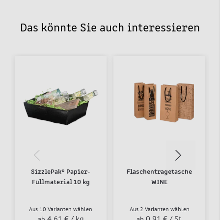
Das könnte Sie auch interessieren
SizzlePak® Papier-
Flaschentragetasche
Füllmaterial 10 kg
WINE
Aus 10 Varianten wählen
Aus 2 Varianten wählen
4,61 €
/ kg
0,91 €
/ St.
ab
ab