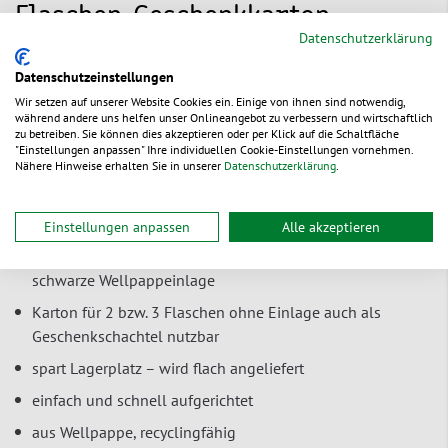
Flaschen-Geschenkkarton
Datenschutzerklärung
MODERN ART
Datenschutzeinstellungen
Elegante, mattschwarze Geschenkschachtel für Weinflaschen
Wir setzen auf unserer Website Cookies ein. Einige von ihnen sind notwendig,
oder Präsente. Das zeitlose Design mit hochwertig
während andere uns helfen unser Onlineangebot zu verbessern und wirtschaftlich
zu betreiben. Sie können dies akzeptieren oder per Klick auf die Schaltfläche
glänzender Folienprägung in Gold passt zu allen
"Einstellungen anpassen" Ihre individuellen Cookie-Einstellungen vornehmen.
Jahreszeiten und Anlässen.
Nähere Hinweise erhalten Sie in unserer
Datenschutzerklärung
.
glatte, schwarz bedruckte Oberfläche mit eleganter, gold-
glänzender Folienprägung
Einstellungen anpassen
Alle akzeptieren
sehr guter Schutz der Flaschen durch die variable,
schwarze Wellpappeinlage
Karton für 2 bzw. 3 Flaschen ohne Einlage auch
als
Geschenkschachtel nutzbar
spart Lagerplatz – wird flach angeliefert
einfach und schnell aufgerichtet
aus Wellpappe, recyclingfähig