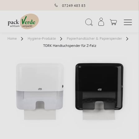
07249 483 83
Navigation umschal
Suche
Home
Hygiene-Produkte
Papierhandtücher & Papierspender
TORK Handtuchspender für Z-Falz