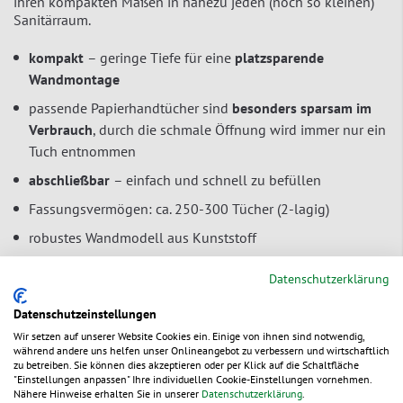
ihren kompakten Maßen in nahezu jeden (noch so kleinen)
Sanitärraum.
kompakt
– geringe Tiefe für eine
platzsparende
Wandmontage
passende Papierhandtücher sind
besonders sparsam im
Verbrauch
, durch die schmale Öffnung wird immer nur ein
Tuch entnommen
abschließbar
– einfach und schnell zu befüllen
Fassungsvermögen: ca. 250-300 Tücher (2-lagig)
robustes Wandmodell aus Kunststoff
Geeignet für:
Datenschutzerklärung
für Papierhandtücher mit Z- und W-Falz
Datenschutzeinstellungen
Wir setzen auf unserer Website Cookies ein. Einige von ihnen sind notwendig,
während andere uns helfen unser Onlineangebot zu verbessern und wirtschaftlich
zu betreiben. Sie können dies akzeptieren oder per Klick auf die Schaltfläche
"Einstellungen anpassen" Ihre individuellen Cookie-Einstellungen vornehmen.
Nähere Hinweise erhalten Sie in unserer
Datenschutzerklärung
.