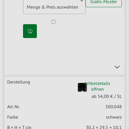
Gratis-Muster
Artikeldetails
öffnen
ab 54,00 €
/ St.
300.048
schwarz
30,2 × 29,5 × 10,1