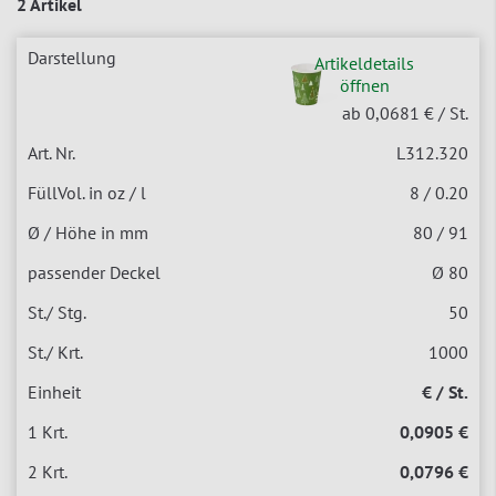
2 Artikel
Artikeldetails
öffnen
ab 0,0681 €
/ St.
L312.320
8 / 0.20
80 / 91
Ø 80
50
1000
€ / St.
0,0905 €
0,0796 €